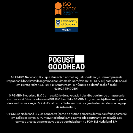
A PGMBM Nederland B.V., que atua sob o nome Pogust Goodhead, é uma empresa de
responsabilidade limitada registrada na Câmara de Comércio (nº 83137718) com sede social
em Herengracht 433, 1017 BR Amsterdam. O número de identificação fiscal é
NL862745470B01.
O PGMBM Nederland B.V. é um escritório de advocacia holandês que firmou uma parceria
com os escritórios de advocacia PGMBM Law Ltd e PGMBM Ltd, com o objetivo de cooperar
de acordo com a seção 5.2 do Estatuto da Profissão Jurídica (em holandês: Verordening op
de Advocatuur).
O PGMBM Nederland B.V. se concentra (como os outros parceiros dentro da referida parceria)
em ações coletivas. O PGMBM Nederland B.V. é a entidade contratante em relação aos
serviços prestados pelos advogados que trabalham no PGMBM Nederland B.V.