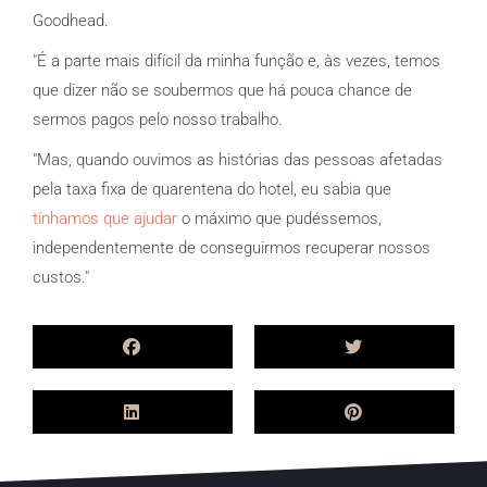
Goodhead.
"É a parte mais difícil da minha função e, às vezes, temos
que dizer não se soubermos que há pouca chance de
sermos pagos pelo nosso trabalho.
"Mas, quando ouvimos as histórias das pessoas afetadas
pela taxa fixa de quarentena do hotel, eu sabia que
tínhamos que ajudar
o máximo que pudéssemos,
independentemente de conseguirmos recuperar nossos
custos."