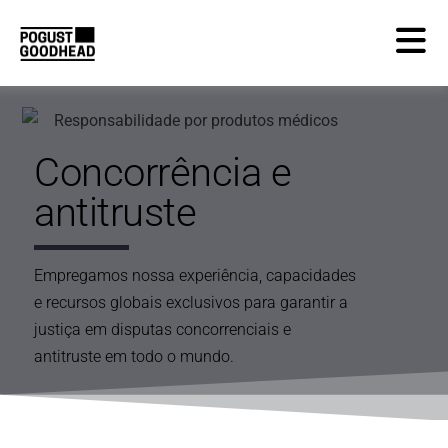
Concorrência e
antitruste
Empregamos nossa experiência, capacidades
e recursos globais exclusivos para garantir a
justiça em disputas concorrenciais e
antitruste em todo o mundo.