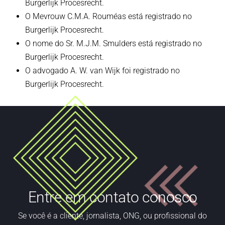
Burgerlijk Procesrecht.
O Mevrouw C.M.A. Rouméas está registrado no
Burgerlijk Procesrecht.
O nome do Sr. M.J.M. Smulders está registrado no
Burgerlijk Procesrecht.
O advogado A. W. van Wijk foi registrado no
Burgerlijk Procesrecht.
Entre em contato conosco
Se
você é
a
cliente,
jornalista, ONG
,
ou profissional do