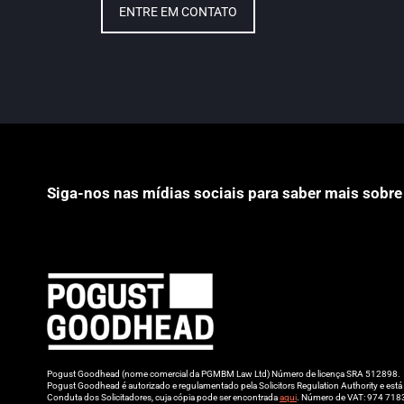
ENTRE EM CONTATO
Siga-nos nas mídias sociais para saber mais sobre
Pogust Goodhead (nome comercial da PGMBM Law Ltd) Número de licença SRA 512898.
Pogust Goodhead é autorizado e regulamentado pela Solicitors Regulation Authority e es
Conduta dos Solicitadores, cuja cópia pode ser encontrada
aqui
. Número de VAT: 974 718