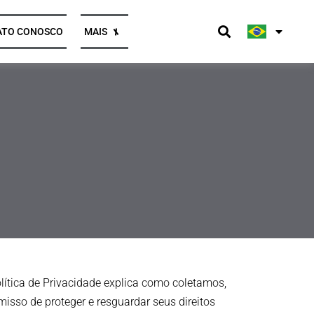
ATO CONOSCO
MAIS
Imprensa e notícias
Imprensa e notícias
midor
midor
Opiniões
Opiniões
Casos de clientes
Casos de clientes
Perguntas à imprensa
Perguntas à imprensa
tica de Privacidade explica como coletamos,
s
s
so de proteger e resguardar seus direitos