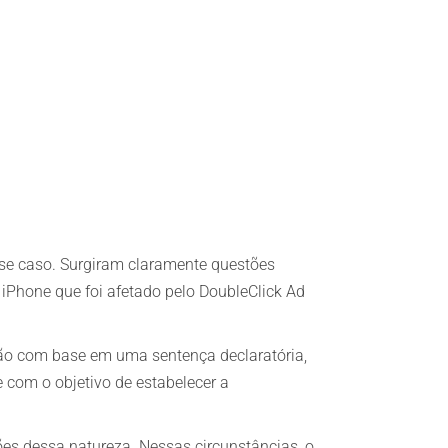
esse caso. Surgiram claramente questões
 iPhone que foi afetado pelo DoubleClick Ad
ão com base em uma sentença declaratória,
 com o objetivo de estabelecer a
ões dessa natureza. Nessas circunstâncias, o