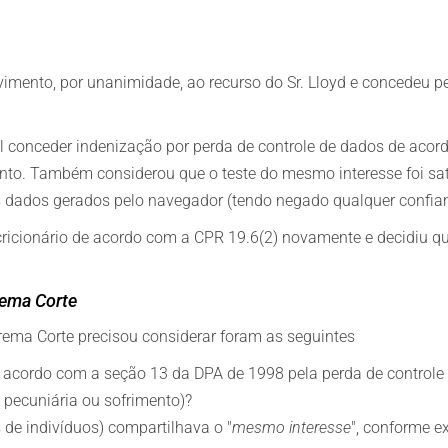
vimento, por unanimidade, ao recurso do Sr. Lloyd e concedeu p
ível conceder indenização por perda de controle de dados de a
nto. Também considerou que o teste do mesmo interesse foi sat
s dados gerados pelo navegador (tendo negado qualquer confianç
cricionário de acordo com a CPR 19.6(2) novamente e decidiu q
rema Corte
prema Corte precisou considerar foram as seguintes
acordo com a seção 13 da DPA de 1998 pela perda de controle 
pecuniária ou sofrimento)?
 de indivíduos) compartilhava o "
mesmo interesse
", conforme e