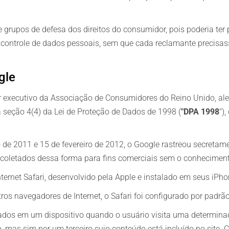
Danos pessoais
Danos pessoais
 grupos de defesa dos direitos do consumidor, pois poderia te
ontrole de dados pessoais, sem que cada reclamante precisass
gle
tor executivo da Associação de Consumidores do Reino Unido, a
seção 4(4) da Lei de Proteção de Dados de 1998 (
"DPA 1998
")
 de 2011 e 15 de fevereiro de 2012, o Google rastreou secretame
 coletados dessa forma para fins comerciais sem o conhecimen
ternet Safari, desenvolvido pela Apple e instalado em seus iPho
os navegadores de Internet, o Safari foi configurado por padrão
dos em um dispositivo quando o usuário visita uma determinad
do, mas sim por um terceiro cujo conteúdo está incluído no site.