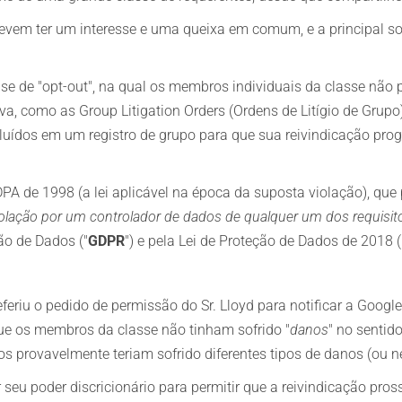
 devem ter um interesse e uma queixa em comum, e a principal s
 de "opt-out", na qual os membros individuais da classe não p
iva, como as Group Litigation Orders (Ordens de Litígio de Grup
cluídos em um registro de grupo para que sua reivindicação pr
DPA de 1998 (a lei aplicável na época da suposta violação), q
olação por um controlador de dados de qualquer um dos requisito
ão de Dados ("
GDPR
") e pela Lei de Proteção de Dados de 2018 (
eferiu o pedido de permissão do Sr. Lloyd para notificar a Google
ue os membros da classe não tinham sofrido "
danos
" no sentid
os provavelmente teriam sofrido diferentes tipos de danos (ou
seu poder discricionário para permitir que a reivindicação pr