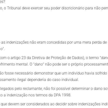
es?
eito, o Tribunal deve exercer seu poder discricionário para não p
 as indenizações não eram concedidas por uma mera perda de 
no
".
m o artigo 23 da Diretiva de Proteção de Dados), o termo "
dan
frimento mental. O "
dano
" não pode ser o próprio processament
ão fosse necessário demonstrar que um indivíduo havia sofrid
ssamento ilegal dependeria do caso individual.
legados pelo reclamante, não foi possível determinar o dano sofr
ito a indenização nos termos da DPA 1998.
 que devem ser considerados ao decidir sobre indenizações indiv