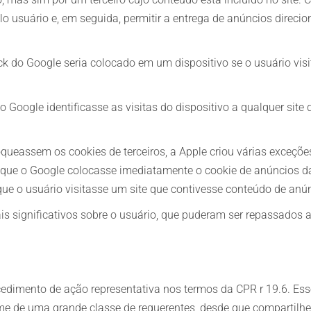
lo usuário e, em seguida, permitir a entrega de anúncios direci
k do Google seria colocado em um dispositivo se o usuário visi
o Google identificasse as visitas do dispositivo a qualquer site
queassem os cookies de terceiros, a Apple criou várias exceçõe
que o Google colocasse imediatamente o cookie de anúncios da
e o usuário visitasse um site que contivesse conteúdo de anún
s significativos sobre o usuário, que puderam ser repassados
ocedimento de ação representativa nos termos da CPR r 19.6. 
e de uma grande classe de requerentes, desde que compartilhe