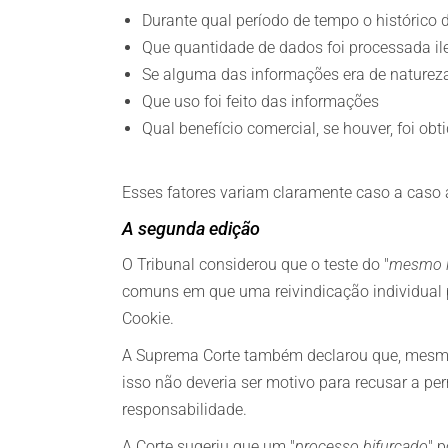
Durante qual período de tempo o histórico 
Que quantidade de dados foi processada i
Se alguma das informações era de natureza
Que uso foi feito das informações
Qual benefício comercial, se houver, foi ob
Esses fatores variam claramente caso a caso 
A segunda edição
O Tribunal considerou que o teste do "
mesmo i
comuns em que uma reivindicação individual po
Cookie.
A Suprema Corte também declarou que, mesmo
isso não deveria ser motivo para recusar a pe
responsabilidade.
A Corte sugeriu que um "
processo bifurcado
" 