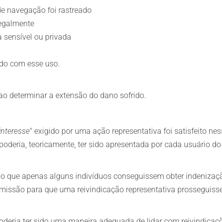
de navegação foi rastreado
legalmente
 sensível ou privada
tido com esse uso.
ao determinar a extensão do dano sofrido.
nteresse
" exigido por uma ação representativa foi satisfeito n
deria, teoricamente, ter sido apresentada por cada usuário do
 que apenas alguns indivíduos conseguissem obter indenizaç
rmissão para que uma reivindicação representativa prosseguisse
poderia ter sido uma maneira adequada de lidar com reivindicaç