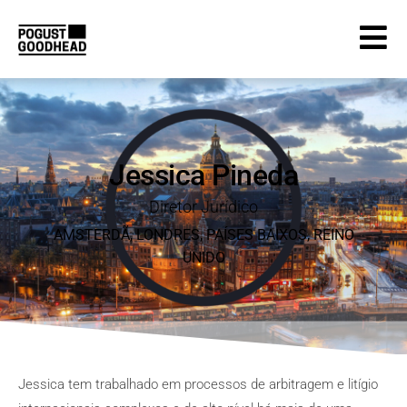
Jessica Pineda
Diretor Jurídico
AMSTERDÃ
,
LONDRES
, PAÍSES
BAIXOS
, REINO
UNIDO
Jessica tem trabalhado em processos de arbitragem e litígio