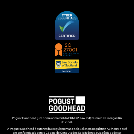
Pogust Goodhead (um nome comercial da PGMBM Law Ltd) Número de licença SRA
512898.
A Pogust Goodhead é autorizada e regulamentada pela Solicitors Regulation Authority e está
em conformidade com o Código de Conduta dos Solicitadores, cuja cópia pode ser