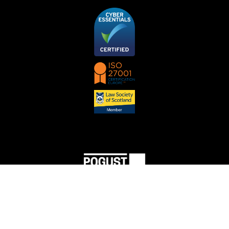
Pogust Goodhead (um nome comercial da PGMBM Law Ltd) Número de licença SRA
512898.
A Pogust Goodhead é autorizada e regulamentada pela Solicitors Regulation Authority e está
em conformidade com o Código de Conduta dos Solicitadores, cuja cópia pode ser
encontrada
aqui
. Número de VAT: 974 7183 77.