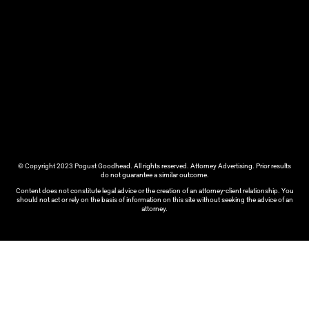
© Copyright 2023 Pogust Goodhead. All rights reserved. Attorney Advertising. Prior results
do not guarantee a similar outcome.
Content does not constitute legal advice or the creation of an attorney-client relationship. You
should not act or rely on the basis of information on this site without seeking the advice of an
attorney.