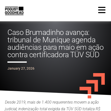
Caso Brumadinho avança:
tribunal de Munique agenda
audiências para maio em ação
contra certificadora TÜV SÜD
January 27, 2026
Desde 2019, mais de 1.400 requerentes movem a ação
judicial; indenização total exigida da TÜV SÜD totaliza R$