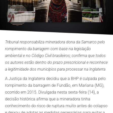
Tribunal responsabiliza mineradora dona da Samarco pelo
rompimento da barragem com base na legislação
ambiental e no Código Civil brasileiros; confirma que todos
os autores estão dentro do prazo prescricional e reconhece
a legitimidade dos municípios para processar na Inglaterra
A Justiça da Inglaterra decidiu que a BHP é culpada pelo
rompimento da barragem de Fundão, em Mariana (MG),
ocorrido em 2015. Divulgada nesta sexta-feira (14), a
decisão histórica afirma que a mineradora tinha
conhecimento do risco de ruptura muito antes do colapso
e deixou de adotar as medidas necessárias para evitar a