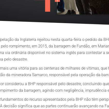
Danos pessoais
Danos pessoais
pelação da Inglaterra rejeitou nesta quarta-feira o pedido da BH
 pelo rompimento, em 2015, da barragem de Fundão, em Marian
tima via ordinária disponível no sistema inglês para contestar 
a pelo desastre.
 mais uma vitória para as centenas de milhares de vítimas, que
stão da mineradora Samarco, responsável pela operação da bar
or considerou a BHP responsável pelo desastre, concluindo que
ompimento da barragem, agindo com negligência, imprudência e
os fundamentos do recurso apresentados pela BHP não têm persp
. A decisão significa que as partes continuarão avançando na F