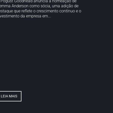
 Pogust Goodhead anuncia a nomeação de
emma Anderson como sócia, uma adição de
estaque que reflete o crescimento contínuo e o
nvestimento da empresa em...
LEIA MAIS