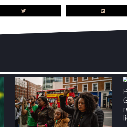
P
G
r
l