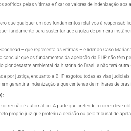
os sofridos pelas vítimas e fixar os valores de indenização aos
sidero que qualquer um dos fundamentos relativos à responsabi
uer fundamento para sustentar que a juíza de primeira instânci
Goodhead – que representa as vítimas – e líder do Caso Mariana 
ao concluir que os fundamentos da apelação da BHP não têm per
o pior desastre ambiental da história do Brasil e não terá outra 
 por justiça, enquanto a BHP esgotou todas as vias judiciais p
 garantir a indenização a que centenas de milhares de brasile
):
 recorrer não é automático. A parte que pretende recorrer deve o
elo próprio juiz que proferiu a decisão ou pelo tribunal de apela