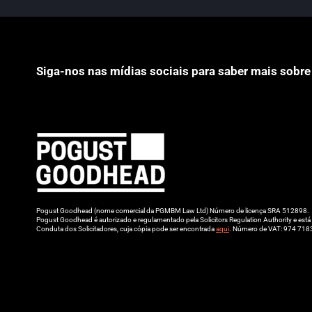
Siga-nos nas mídias sociais para saber mais sobre
Pogust Goodhead (nome comercial da PGMBM Law Ltd) Número de licença SRA 512898.
Pogust Goodhead é autorizado e regulamentado pela Solicitors Regulation Authority e es
Conduta dos Solicitadores, cuja cópia pode ser encontrada
aqui
. Número de VAT: 974 718