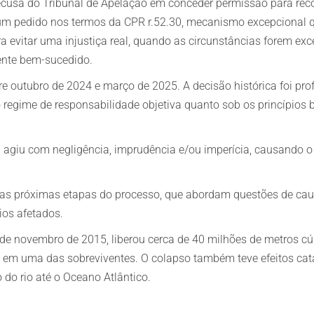
recusa do Tribunal de Apelação em conceder permissão para recor
m pedido nos termos da CPR r.52.30, mecanismo excepcional qu
 evitar uma injustiça real, quando as circunstâncias forem exc
ente bem-sucedido.
re outubro de 2024 e março de 2025. A decisão histórica foi p
 regime de responsabilidade objetiva quanto sob os princípios b
a agiu com negligência, imprudência e/ou imperícia, causando
as próximas etapas do processo, que abordam questões de caus
ios afetados.
 novembro de 2015, liberou cerca de 40 milhões de metros cúbi
em uma das sobreviventes. O colapso também teve efeitos cat
do rio até o Oceano Atlântico.