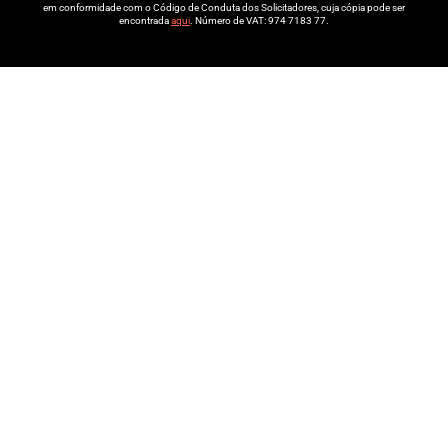
em conformidade com o Código de Conduta dos Solicitadores, cuja cópia pode ser
encontrada
aqui
. Número de VAT: 974 7183 77.