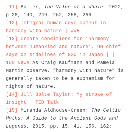
[11]
 Buller, 
The Value of a Whale
, 2022, 
[12]
Integral human development in 
harmony with nature | WWF
[13]
Create conditions for ‘harmony 
between humankind and nature’, UN chief 
says on sidelines of G20 in Japan | | 
1UN News
 As Craig Kaufmann and Pamela 
Martin observe, “harmony with nature” is 
generally taken to be a euphemism for 
[14]
Jill Bolte Taylor: My stroke of 
insight | TED Talk
[15]
 Miranda Aldhouse-Green: 
The Celtic 
Myths: A Guide to the Ancient Gods and 
Legends
, 2015, pp. 15, 41, 156, 162; 