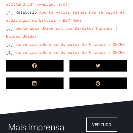
scotland.pdf (www.gov.scot)
[4] Relatório 
aponta várias falhas nos serviços de 
audiologia da Escócia - BBC News
[5] 
Declaração Universal dos Direitos Humanos | 
Nações Unidas
[6] 
Convenção sobre os Direitos da Criança | OHCHR
[1] 
Convenção sobre os Direitos da Criança | OHCHR
Mais imprensa
VER TUDO