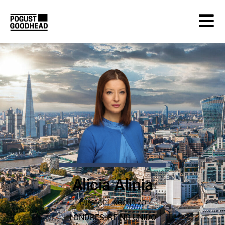
Alicia Alinia
Diretor Executivo
LONDRES
, REINO
UNIDO