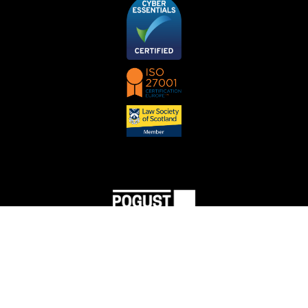
Pogust Goodhead (um nome comercial da PGMBM Law Ltd) Número de licença SRA
512898.
A Pogust Goodhead é autorizada e regulamentada pela Solicitors Regulation Authority e está
em conformidade com o Código de Conduta dos Solicitadores, cuja cópia pode ser
encontrada
aqui
. Número de VAT: 974 7183 77.