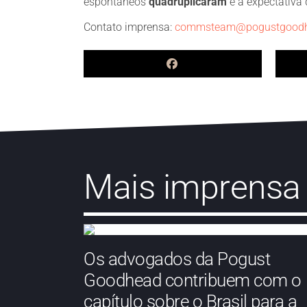
espontâneos
quadruplicaram
e a expectativa 
Contato imprensa:
commsteam@pogustgood
Mais imprensa
Os advogados da Pogust
Goodhead contribuem com o
capítulo sobre o Brasil para a