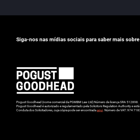
Siga-nos nas mídias sociais para saber mais sobre
Pogust Goodhead (nome comercial da PGMBM Law Ltd) Número de licença SRA 512898.
Pogust Goodhead é autorizado e regulamentado pela Solicitors Regulation Authority e es
Conduta dos Solicitadores, cuja cópia pode ser encontrada
aqui
. Número de VAT: 974 718