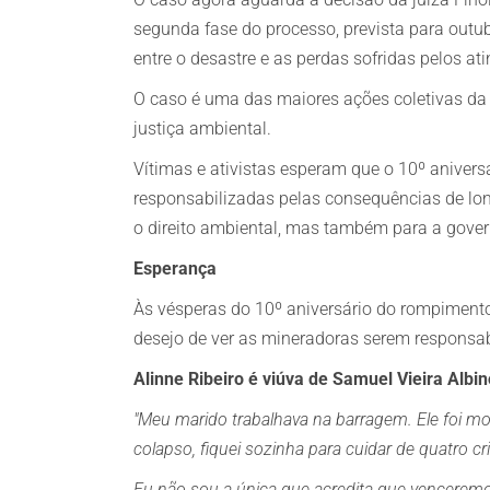
segunda fase do processo, prevista para outu
entre o desastre e as perdas sofridas pelos at
O caso é uma das maiores ações coletivas da h
justiça ambiental.
Vítimas e ativistas esperam que o 10º aniver
responsabilizadas pelas consequências de lon
o direito ambiental, mas também para a gover
Esperança
Às vésperas do 10º aniversário do rompiment
desejo de ver as mineradoras serem responsab
Alinne Ribeiro é viúva de Samuel Vieira Albin
"Meu marido trabalhava na barragem. Ele foi m
colapso, fiquei sozinha para cuidar de quatro cr
Eu não sou a única que acredita que venceremo