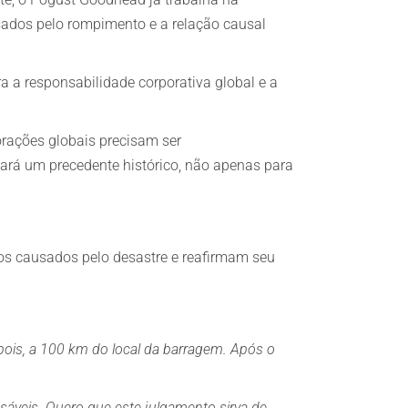
sados pelo rompimento e a relação causal
a a responsabilidade corporativa global e a
orações globais precisam ser
ará um precedente histórico, não apenas para
os causados pelo desastre e reafirmam seu
pois, a 100 km do local da barragem. Após o
áveis. Quero que este julgamento sirva de