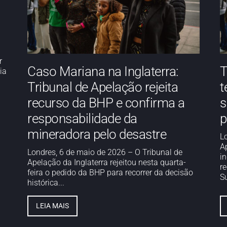
r
Caso Mariana na Inglaterra:
T
ia
Tribunal de Apelação rejeita
t
recurso da BHP e confirma a
s
responsabilidade da
p
mineradora pelo desastre
L
A
Londres, 6 de maio de 2026 – O Tribunal de
i
Apelação da Inglaterra rejeitou nesta quarta-
re
feira o pedido da BHP para recorrer da decisão
Su
histórica...
LEIA MAIS