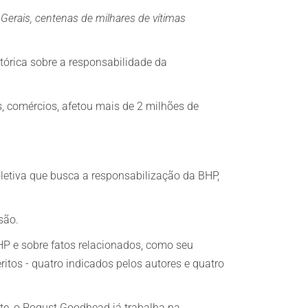
erais, centenas de milhares de vítimas
stórica sobre a responsabilidade da
s, comércios, afetou mais de 2 milhões de
letiva que busca a responsabilização da BHP,
isão.
BHP e sobre fatos relacionados, como seu
itos - quatro indicados pelos autores e quatro
nte, o Pogust Goodhead já trabalha na