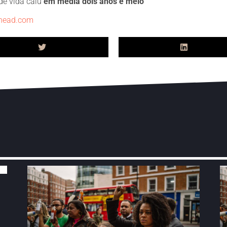
de vida caiu
em média dois anos e meio
head.com