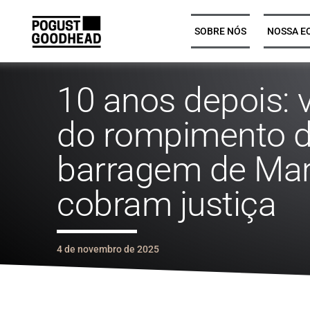
SOBRE NÓS
NOSSA E
10 anos depois: 
Parceiros e liderança executiva
Parceiros e liderança executiva
do rompimento 
Diretores jurídicos, associados
Diretores jurídicos, associados
barragem de Mar
sênior e associados
sênior e associados
cobram justiça
Solicitadores estagiários
Solicitadores estagiários
Suporte profissional sênior
Suporte profissional sênior
4 de novembro de 2025