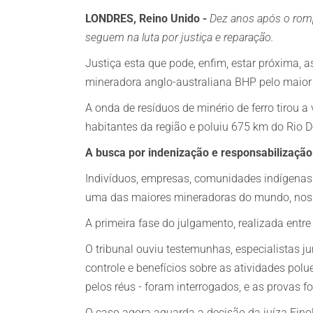
LONDRES, Reino Unido -
Dez anos após o romp
seguem na luta por justiça e reparação.
Justiça esta que pode, enfim, estar próxima, a
mineradora anglo-australiana BHP pelo maior 
A onda de resíduos de minério de ferro tirou 
habitantes da região e poluiu 675 km do Rio 
A busca por indenização e responsabilizaçã
Indivíduos, empresas, comunidades indígenas 
uma das maiores mineradoras do mundo, nos t
A primeira fase do julgamento, realizada entr
O tribunal ouviu testemunhas, especialistas j
controle e benefícios sobre as atividades pol
pelos réus - foram interrogados, e as provas fo
O caso agora aguarda a decisão da juíza Fino