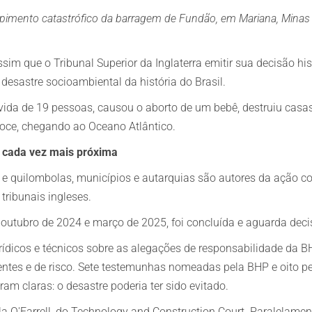
Danos pessoais
Danos pessoais
imento catastrófico da barragem de Fundão, em Mariana, Minas G
ssim que o Tribunal Superior da Inglaterra emitir sua decisão hi
desastre socioambiental da história do Brasil.
a vida de 19 pessoas, causou o aborto de um bebê, destruiu casa
Doce, chegando ao Oceano Atlântico.
o cada vez mais próxima
e quilombolas, municípios e autarquias são autores da ação co
ribunais ingleses.
e outubro de 2024 e março de 2025, foi concluída e aguarda dec
urídicos e técnicos sobre as alegações de responsabilidade da 
uentes e de risco. Sete testemunhas nomeadas pela BHP e oito per
ram claras: o desastre poderia ter sido evitado.
la O'Farrell, do Technology and Construction Court. Paralelame