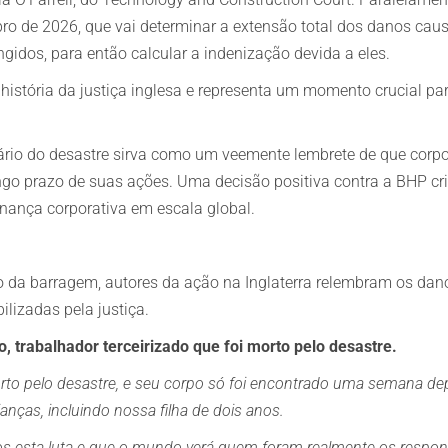
bro de 2026, que vai determinar a extensão total dos danos cau
ingidos, para então calcular a indenização devida a eles.
istória da justiça inglesa e representa um momento crucial par
sário do desastre sirva como um veemente lembrete de que corp
go prazo de suas ações. Uma decisão positiva contra a BHP cri
nança corporativa em escala global.
o da barragem, autores da ação na Inglaterra relembram os dan
ilizadas pela justiça.
o, trabalhador terceirizado que foi morto pelo desastre.
orto pelo desastre, e seu corpo só foi encontrado uma semana de
ianças, incluindo nossa filha de dois anos.
s esta luta e que o mundo verá quem foram realmente os respons