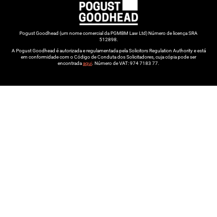
Pogust Goodhead (um nome comercial da PGMBM Law Ltd) Número de licença SRA
512898.
A Pogust Goodhead é autorizada e regulamentada pela Solicitors Regulation Authority e está
em conformidade com o Código de Conduta dos Solicitadores, cuja cópia pode ser
encontrada
aqui
. Número de VAT: 974 7183 77.