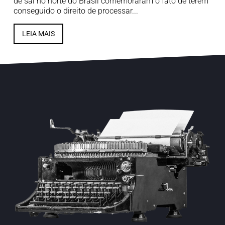
de sal no norte do Brasil comemoraram o fato de terem
conseguido o direito de processar...
LEIA MAIS