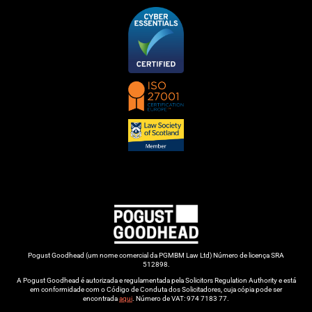
Pogust Goodhead (um nome comercial da PGMBM Law Ltd) Número de licença SRA
512898.
A Pogust Goodhead é autorizada e regulamentada pela Solicitors Regulation Authority e está
em conformidade com o Código de Conduta dos Solicitadores, cuja cópia pode ser
encontrada
aqui
. Número de VAT: 974 7183 77.