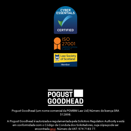
Pogust Goodhead (um nome comercial da PGMBM Law Ltd) Número de licença SRA
512898.
A Pogust Goodhead é autorizada e regulamentada pela Solicitors Regulation Authority e está
em conformidade com o Código de Conduta dos Solicitadores, cuja cópia pode ser
encontrada
aqui
. Número de VAT: 974 7183 77.