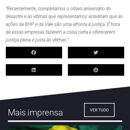
"Recentemente, completamos o oitavo aniversário do
desastre e as vítimas que representamos acreditam que as
ações da BHP e da Vale são uma afronta à justiça. É hora
de essas empresas fazerem a coisa certa e oferecerem
justiça plena e justa às vítimas."
Mais imprensa
VER TUDO