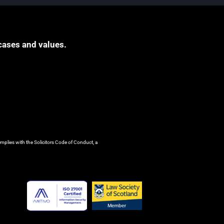
cases and values.
mplies with the Solicitors Code of Conduct, a