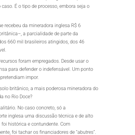
 caso. É o tipo de processo, embora seja o
que recebeu da mineradora inglesa R$ 6
britânica–, a parcialidade de parte da
os 660 mil brasileiros atingidos, dos 46
el.
 recursos foram empregados. Desde usar o
ensa para defender o indefensável. Um ponto
 pretendiam impor.
solo britânico, a mais poderosa mineradora do
da no Rio Doce?
litário. No caso concreto, só a
orte inglesa uma discussão técnica e de alto
foi histórica e contundente. Com
nte, foi tachar os financiadores de “abutres”.