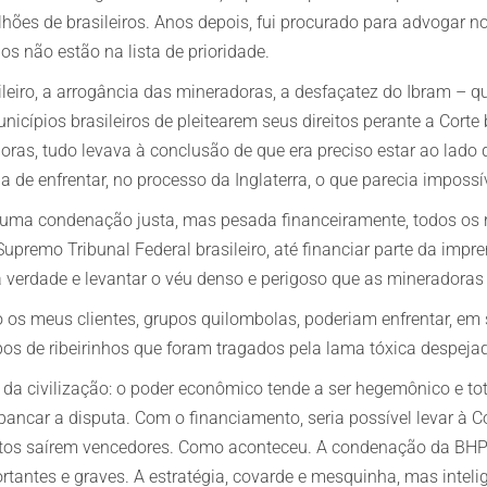
lhões de brasileiros. Anos depois, fui procurado para advogar no
os não estão na lista de prioridade.
sileiro, a arrogância das mineradoras, a desfaçatez do Ibram – 
icípios brasileiros de pleitearem seus direitos perante a Corte 
ras, tudo levava à conclusão de que era preciso estar ao lado d
 de enfrentar, no processo da Inglaterra, o que parecia impossív
 uma condenação justa, mas pesada financeiramente, todos os
premo Tribunal Federal brasileiro, até financiar parte da impr
verdade e levantar o véu denso e perigoso que as mineradoras
 os meus clientes, grupos quilombolas, poderiam enfrentar, em 
pos de ribeirinhos que foram tragados pela lama tóxica despeja
 civilização: o poder econômico tende a ser hegemônico e tota
bancar a disputa. Com o financiamento, seria possível levar à C
ntos saírem vencedores. Como aconteceu. A condenação da BHP 
tantes e graves. A estratégia, covarde e mesquinha, mas intelige