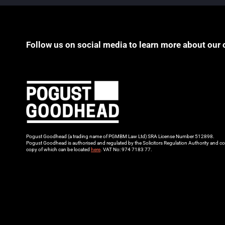
Follow us on social media to learn more about our 
Pogust Goodhead (a trading name of PGMBM Law Ltd) SRA License Number 512898.
Pogust Goodhead is authorised and regulated by the Solicitors Regulation Authority and co
copy of which can be located
here
. VAT No: 974 7183 77.