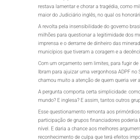
restava lamentar e chorar a tragédia, como mi
maior do Judiciário inglês, no qual os honorári
A revolta pela insensibilidade do governo bra
milhões para questionar a legitimidade dos mun
imprensa e o derrame de dinheiro das minerado
municípios que tiveram a coragem e a decência
Com um orçamento sem limites, para fugir de
Ibram para ajuizar uma vergonhosa ADPF no Su
chamou muito a atenção de quem queria ver a 
A pergunta comporta certa simplicidade: como
mundo? E inglesa? E assim, tantos outros gru
Esse questionamento remonta aos primórdios da
participação de grupos financiadores poderia 
nível. E daria a chance aos melhores argume
reconhecimento de culpa que terá efeitos impor