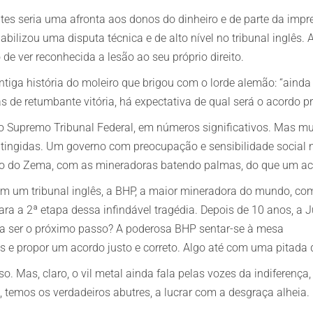
ntes seria uma afronta aos donos do dinheiro e de parte da imp
abilizou uma disputa técnica e de alto nível no tribunal inglês
 de ver reconhecida a lesão ao seu próprio direito.
antiga história do moleiro que brigou com o lorde alemão: “aind
 de retumbante vitória, há expectativa de qual será o acordo p
o Supremo Tribunal Federal, em números significativos. Mas mui
atingidas. Um governo com preocupação e sensibilidade social
do do Zema, com as mineradoras batendo palmas, do que um ac
, em um tribunal inglês, a BHP, a maior mineradora do mundo, c
ara a 2ª etapa dessa infindável tragédia. Depois de 10 anos, a 
ia ser o próximo passo? A poderosa BHP sentar-se à mesa
 e propor um acordo justo e correto. Algo até com uma pitad
so. Mas, claro, o vil metal ainda fala pelas vozes da indiferença
o, temos os verdadeiros abutres, a lucrar com a desgraça alheia.