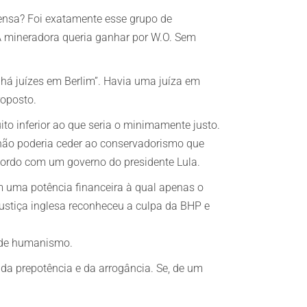
rensa? Foi exatamente esse grupo de
. A mineradora queria ganhar por W.O. Sem
a há juízes em Berlim”. Havia uma juíza em
roposto.
to inferior ao que seria o minimamente justo.
 não poderia ceder ao conservadorismo que
ordo com um governo do presidente Lula.
om uma potência financeira à qual apenas o
Justiça inglesa reconheceu a culpa da BHP e
a de humanismo.
, da prepotência e da arrogância. Se, de um