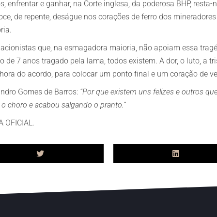
 enfrentar e ganhar, na Corte inglesa, da poderosa BHP, resta-n
Doce, de repente, deságue nos corações de ferro dos mineradores 
ria.
m acionistas que, na esmagadora maioria, não apoiam essa tra
ho de 7 anos tragado pela lama, todos existem. A dor, o luto, a t
na hora do acordo, para colocar um ponto final e um coração de 
andro Gomes de Barros:
“Por que existem uns felizes e outros q
 choro e acabou salgando o pranto.”
 OFICIAL.