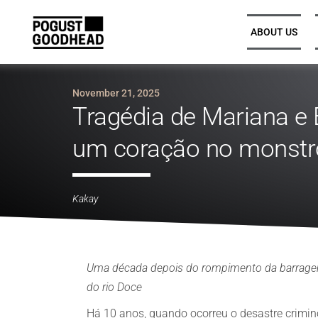
ABOUT US
November 21, 2025
Tragédia de Mariana e 
Partners and Executive
Partners and Executive
Leadership
Leadership
um coração no monstro
Legal Directors, Senior
Legal Directors, Senior
Associates, and Associates
Associates, and Associates
Kakay
Trainee Solicitors
Trainee Solicitors
Senior Professional Support
Senior Professional Support
Uma década depois do rompimento da barragem,
do rio Doce
Há 10 anos, quando ocorreu o desastre crimin